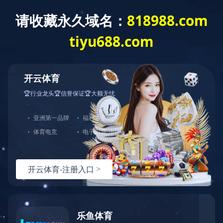
乐竞官网-乐竞
关于我们
新闻动态
（中国）一站式体
育服务