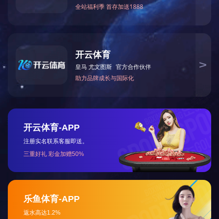
乐竞官网-乐竞（中国）一站式体育服务
/
关
Copyright ? 2002-2026 乐竞官网-乐竞（中国）一站式体育服务 All rights
reserved.
蒙ICP备2022002449号-1